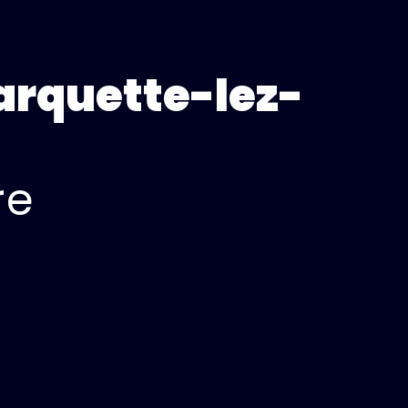
arquette-lez-
re