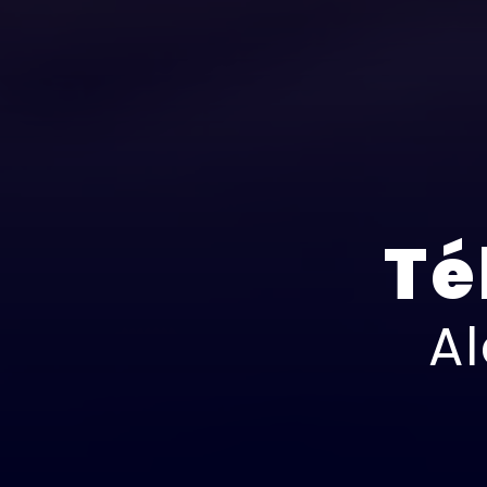
Té
Al