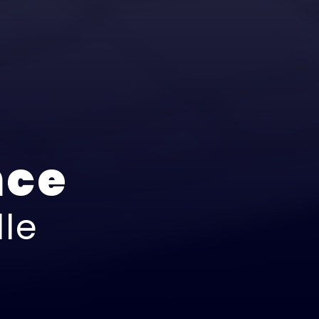
nce
lle