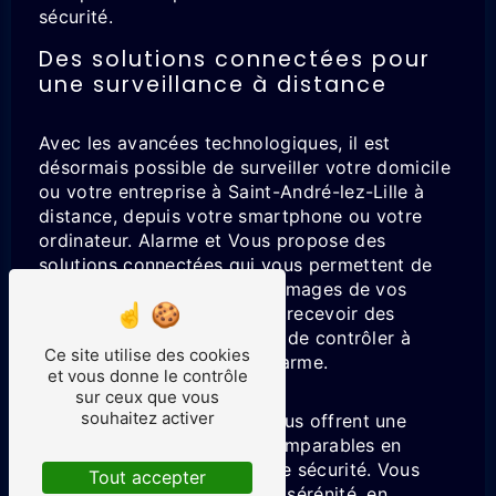
sécurité.
Des solutions connectées pour
une surveillance à distance
Avec les avancées technologiques, il est
désormais possible de surveiller votre domicile
ou votre entreprise à Saint-André-lez-Lille à
distance, depuis votre smartphone ou votre
ordinateur. Alarme et Vous propose des
solutions connectées qui vous permettent de
visualiser en temps réel les images de vos
caméras de surveillance, de recevoir des
alertes en cas d'intrusion et de contrôler à
Ce site utilise des cookies
distance votre système d'alarme.
et vous donne le contrôle
sur ceux que vous
souhaitez activer
Ces solutions innovantes vous offrent une
liberté et une flexibilité incomparables en
matière de surveillance et de sécurité. Vous
Tout accepter
pouvez ainsi partir en toute sérénité, en