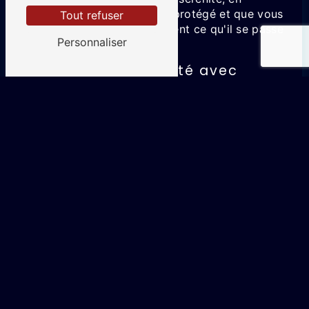
sachant que votre bien est protégé et que vous
Tout refuser
pouvez vérifier à tout moment ce qu'il se passe
Personnaliser
chez vous.
Choisissez la sécurité avec
Alarme et Vous à Saint-André-
lez-Lille
En choisissant Alarme et Vous pour
l'installation de votre système d'alarme à Saint-
André-lez-Lille, vous optez pour la tranquillité
d'esprit et la sécurité de vos biens et de vos
proches. Notre équipe est à votre écoute pour
vous conseiller et vous accompagner dans le
choix de la meilleure solution de surveillance.
N'hésitez pas à nous contacter pour obtenir un
devis personnalisé et découvrir l'étendue de
nos services en matière de sécurité.