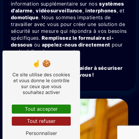
information supplémentaire sur nos
systèmes
d'alarme
,
vidéosurveillance
,
interphones
, et
domotique
. Nous sommes impatients de
travailler avec vous pour créer une solution de
sécurité sur mesure qui répondra à vos besoins
spécifiques.
Remplissez le formulaire ci-
dessous
ou
appelez-nous directement
pour
parler à l'un de nos experts.
Nous sommes là pour vous aider à sécuriser
ce qui compte le plus pour vous !
Ce site utilise des cookies
et vous donne le contrôle
sur ceux que vous
souhaitez activer
Tout accepter
Tout refuser
Personnaliser